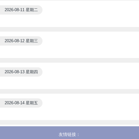
2026-08-11 星期二
2026-08-12 星期三
2026-08-13 星期四
2026-08-14 星期五
友情链接：