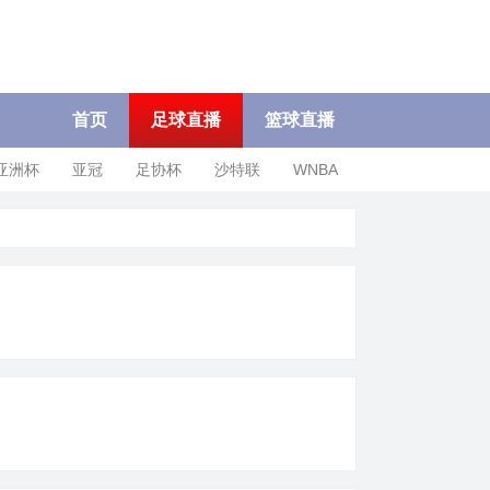
首页
足球直播
篮球直播
亚洲杯
亚冠
足协杯
沙特联
WNBA