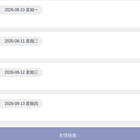
2026-08-10 星期一
2026-08-11 星期二
2026-08-12 星期三
2026-08-13 星期四
友情链接：