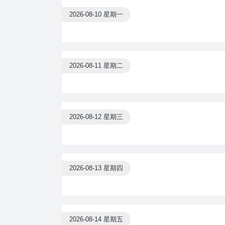
2026-08-10 星期一
2026-08-11 星期二
2026-08-12 星期三
2026-08-13 星期四
2026-08-14 星期五