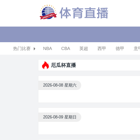
热门比赛
NBA
CBA
英超
西甲
德甲
意
厄瓜杯直播
2026-08-08 星期六
2026-08-09 星期日