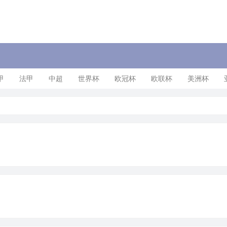
甲
法甲
中超
世界杯
欧冠杯
欧联杯
美洲杯