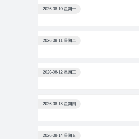
2026-08-10 星期一
2026-08-11 星期二
2026-08-12 星期三
2026-08-13 星期四
2026-08-14 星期五