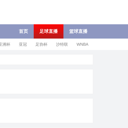
首页
足球直播
篮球直播
亚洲杯
亚冠
足协杯
沙特联
WNBA