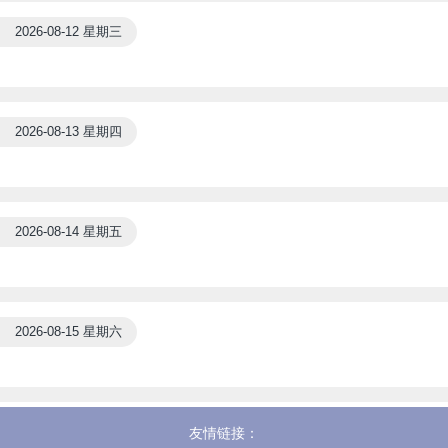
2026-08-12 星期三
2026-08-13 星期四
2026-08-14 星期五
2026-08-15 星期六
友情链接：