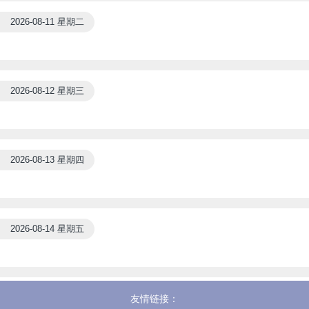
2026-08-11 星期二
2026-08-12 星期三
2026-08-13 星期四
2026-08-14 星期五
友情链接：